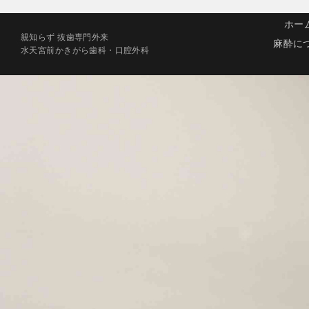
ホー
親知らず 抜歯専門外来
麻酔に
水天宮前かきがら歯科・口腔外科