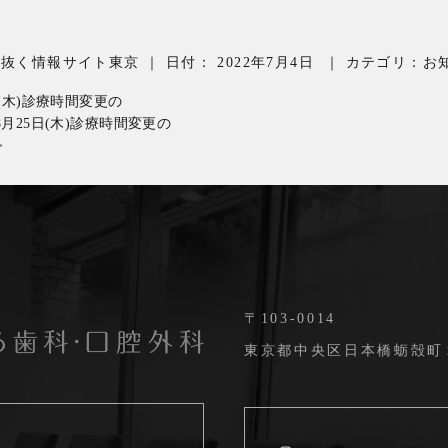
を抜く情報サイト東京
｜
日付：
2022年7月4日
｜
カテゴリ：
お
日(木)診療時間変更の
8月25日(木)診療時間変更の
>
〒103-0014
東京都中央区日本橋蛎殻町２丁