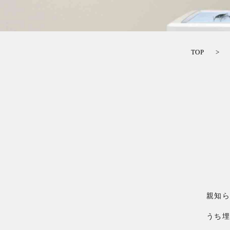
TOP
親知
うち