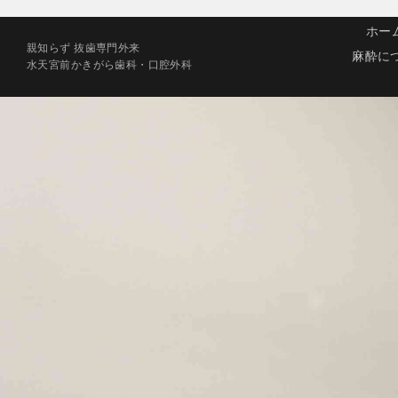
ホー
親知らず 抜歯専門外来
麻酔に
水天宮前かきがら歯科・口腔外科