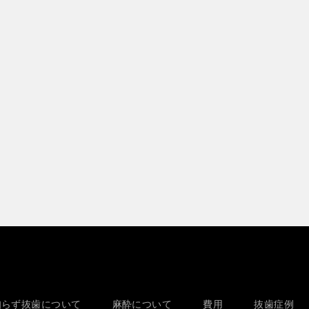
知らず抜歯について
麻酔について
費用
抜歯症例