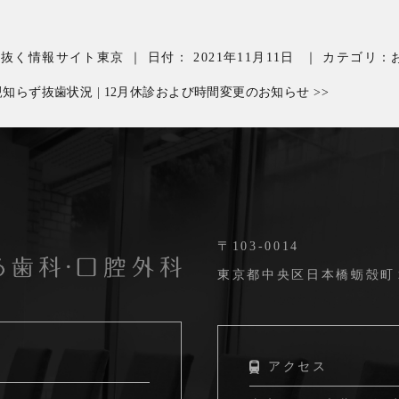
を抜く情報サイト東京
｜
日付：
2021年11月11日
｜
カテゴリ：
親知らず抜歯状況
|
12月休診および時間変更のお知らせ
>>
〒103-0014
東京都中央区日本橋蛎殻町２丁
アクセス