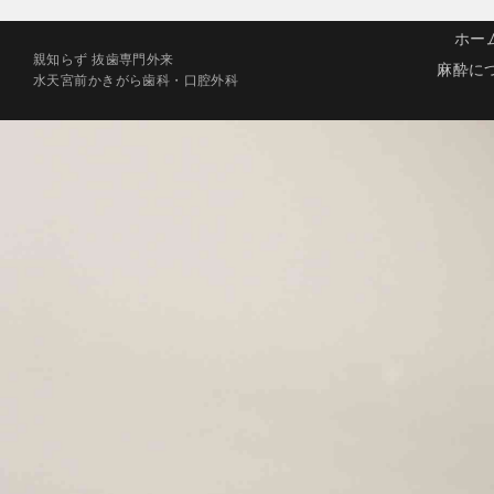
ホー
親知らず 抜歯専門外来
麻酔に
水天宮前かきがら歯科・口腔外科