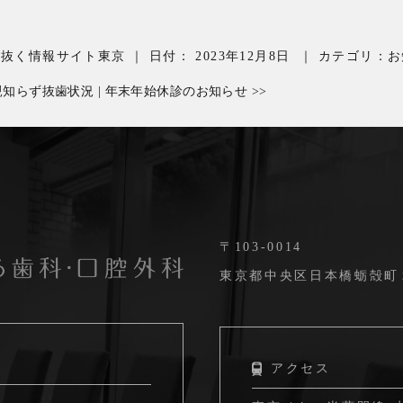
を抜く情報サイト東京
｜
日付：
2023年12月8日
｜
カテゴリ：
お
親知らず抜歯状況
|
年末年始休診のお知らせ
>>
〒103-0014
東京都中央区日本橋蛎殻町２丁
アクセス