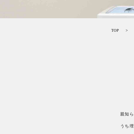
TOP
親知
うち