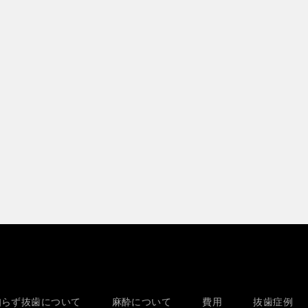
知らず抜歯について
麻酔について
費用
抜歯症例